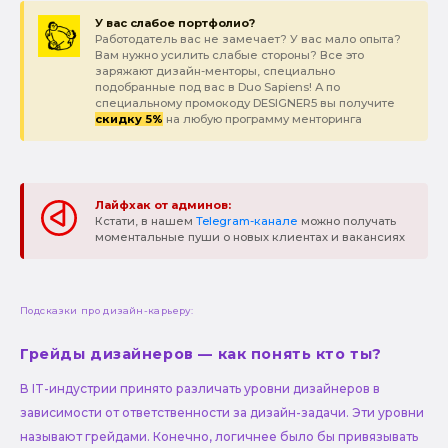
У вас слабое портфолио?
Работодатель вас не замечает? У вас мало опыта?
Вам нужно усилить слабые стороны? Все это
заряжают дизайн-менторы, специально
подобранные под вас в Duo Sapiens! А по
специальному промокоду DESIGNER5 вы получите
скидку 5%
на любую программу менторинга
Лайфхак от админов:
Кстати, в нашем
Telegram-канале
можно получать
моментальные пуши о новых клиентах и вакансиях
Подсказки про дизайн-карьеру:
Грейды дизайнеров — как понять кто ты?
В IT-индустрии принято различать уровни дизайнеров в
зависимости от ответственности за дизайн-задачи. Эти уровни
называют грейдами. Конечно, логичнее было бы привязывать