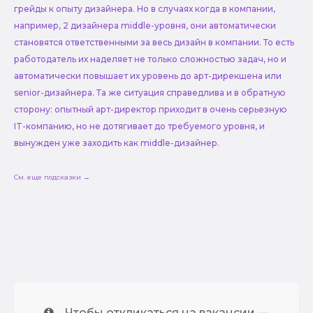
грейды к опыту дизайнера. Но в случаях когда в компании,
например, 2 дизайнера middle-уровня, они автоматически
становятся ответственными за весь дизайн в компании. То есть
работодатель их наделяет не только сложностью задач, но и
автоматически повышает их уровень до арт-дирекшена или
senior-дизайнера. Та же ситуация справедлива и в обратную
сторону: опытный арт-директор приходит в очень серьезную
IT-компанию, но не дотягивает до требуемого уровня, и
вынужден уже заходить как middle-дизайнер.
См. еще подсказки →
Чтобы откликаться на вакансии —